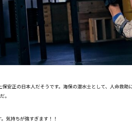
上保安正の日本人だそうです。海保の潜水士として、人命救助
だ。
です。気持ちが強すぎます！！