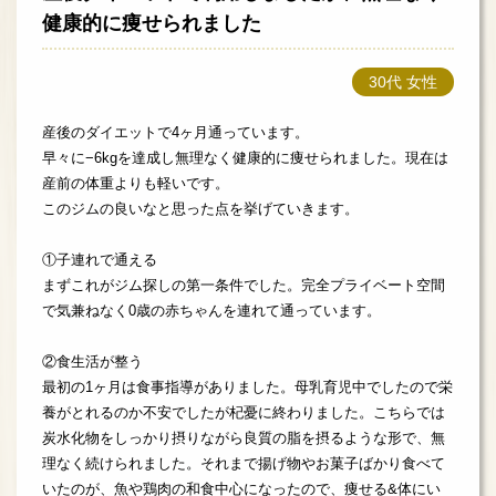
健康的に痩せられました
30代 女性
産後のダイエットで4ヶ月通っています。
早々に−6kgを達成し無理なく健康的に痩せられました。現在は
産前の体重よりも軽いです。
このジムの良いなと思った点を挙げていきます。
①子連れで通える
まずこれがジム探しの第一条件でした。完全プライベート空間
で気兼ねなく0歳の赤ちゃんを連れて通っています。
②食生活が整う
最初の1ヶ月は食事指導がありました。母乳育児中でしたので栄
養がとれるのか不安でしたが杞憂に終わりました。こちらでは
炭水化物をしっかり摂りながら良質の脂を摂るような形で、無
理なく続けられました。それまで揚げ物やお菓子ばかり食べて
いたのが、魚や鶏肉の和食中心になったので、痩せる&体にい