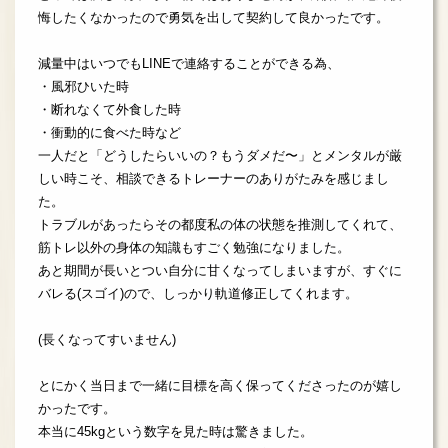
悔したくなかったので勇気を出して契約して良かったです。
減量中はいつでもLINEで連絡することができる為、
・風邪ひいた時
・断れなくて外食した時
・衝動的に食べた時など
一人だと「どうしたらいいの？もうダメだ〜」とメンタルが厳
しい時こそ、相談できるトレーナーのありがたみを感じまし
た。
トラブルがあったらその都度私の体の状態を推測してくれて、
筋トレ以外の身体の知識もすごく勉強になりました。
あと期間が長いとつい自分に甘くなってしまいますが、すぐに
バレる(スゴイ)ので、しっかり軌道修正してくれます。
(長くなってすいません)
とにかく当日まで一緒に目標を高く保ってくださったのが嬉し
かったです。
本当に45kgという数字を見た時は驚きました。