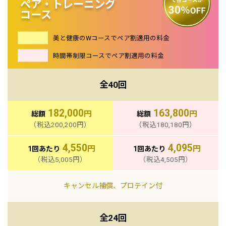
ペア・トレーニング
コース
美と健康のWコースでペア割適用の料金
時間帯制限コースでペア割適用の料金
全40回
182,000
163,800
円
円
総額
総額
（税込200,200円）
（税込180,180円）
4,550
4,095
円
円
1回あたり
1回あたり
（税込5,005円）
（税込4,505円）
キャンセル補償
、
プロテイン付
全24回