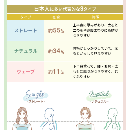
3
日本人
に多い代表的な
タイプ
タイプ
割合
特徴
上半身に厚みがあり、太ると
55
ストレート
%
約
二の腕やお腹まわりに脂肪が
つきやすい
骨格がしっかりしていて、太
34
ナチュラル
%
約
るとがっしり見えやすい
下半身重心で、腰・お尻・太
11
ウェーブ
%
約
ももに脂肪がつきやすく、む
くみやすい