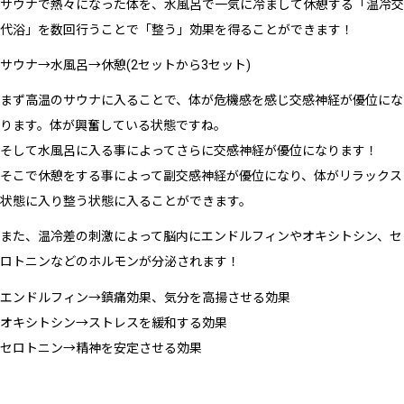
サウナで熱々になった体を、水風呂で一気に冷まして休憩する「温冷交
代浴」を数回行うことで「整う」効果を得ることができます！
サウナ→水風呂→休憩(2セットから3セット)
まず高温のサウナに入ることで、体が危機感を感じ交感神経が優位にな
ります。体が興奮している状態ですね。
そして水風呂に入る事によってさらに交感神経が優位になります！
そこで休憩をする事によって副交感神経が優位になり、体がリラックス
状態に入り整う状態に入ることができます。
また、温冷差の刺激によって脳内にエンドルフィンやオキシトシン、セ
ロトニンなどのホルモンが分泌されます！
エンドルフィン→鎮痛効果、気分を高揚させる効果
オキシトシン→ストレスを緩和する効果
セロトニン→精神を安定させる効果