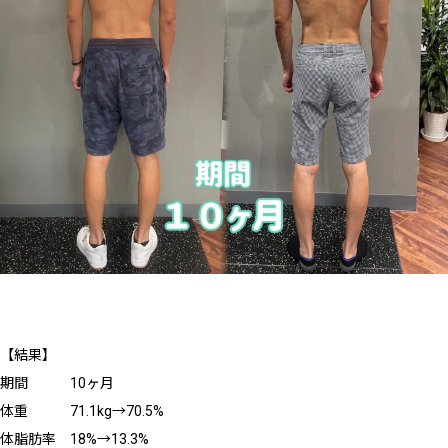
【結果】
期間 10ヶ月
体重 71.1kg→70.5%
体脂肪率 18%→13.3%