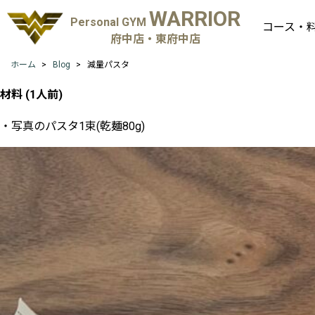
WARRIOR
Personal GYM
コース・
府中店・東府中店
ホーム
Blog
減量パスタ
材料
(1
人前
)
・写真のパスタ1束(乾麺80g)