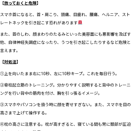
【
放っておくと危険
】
スマホ首になると、首・肩こり、頭痛、目疲れ、腰痛、ヘルニア、スト
レートネックを引き起こす恐れがあります
また、首のしわ、顔まわりのたるみといった美容面にも悪影響を及ぼす
他、自律神経失調症になったり、うつを引き起こしたりするなど危険と
言えます。
【
対処法
】
①上を向いたまま右に
10
秒、左に
10
秒キープ。これを毎日行う。
②脊柱起立筋のトレーニング。分かりやすく説明すると背中のトレーニ
ングを行い背中の筋肉を付け、胸を引っ張るイメージ。
③スマホやパソコンを扱う時に顔を寄せすぎない。また、スマホを目の
高さまで上げて操作する。
④枕の高さに注意する。枕が高すぎると、寝ている間も常に頚部が圧迫