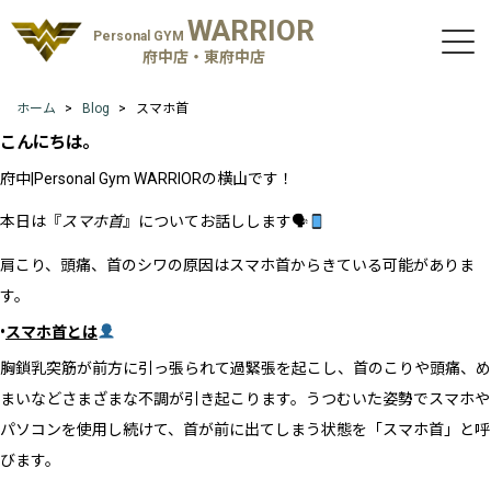
WARRIOR
Personal GYM
府中店・東府中店
ホーム
Blog
スマホ首
こんにちは。
府中|Personal Gym WARRIORの横山
です！
本日は『
スマホ首
』についてお話しします
🗣
肩こり、頭痛、首のシワの原因はスマホ首から
きている可能がありま
す。
•
スマホ首とは
胸鎖乳突筋が前方に引っ張られて過緊張を起こし、首のこりや頭痛、め
まいなどさまざまな不調が引き起こります。うつむいた姿勢でスマホや
パソコンを使用し続けて、首が前に出てしまう状態を「スマホ首」と呼
びます。