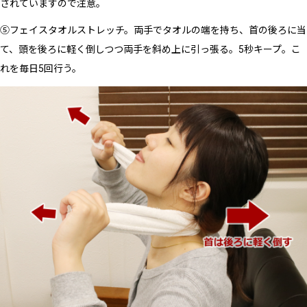
されていますので注意。
⑤フェイスタオルストレッチ。両手でタオルの端を持ち、首の後ろに当
て、頭を後ろに軽く倒しつつ両手を斜め上に引っ張る。
5
秒キープ。こ
れを毎日
5
回行う。