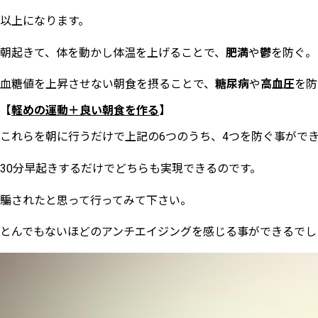
以上になります。
朝起きて、体を動かし体温を上げることで、
肥満
や
鬱
を防ぐ。
血糖値を上昇させない朝食を摂ることで、
糖尿病
や
高血圧
を防
【
軽めの運動＋良い朝食を作る
】
これらを朝に行うだけで上記の
6
つのうち、
4
つを防ぐ事がで
30
分早起きするだけでどちらも実現できるのです。
騙されたと思って行ってみて下さい。
とんでもないほどのアンチエイジングを感じる事ができるでし