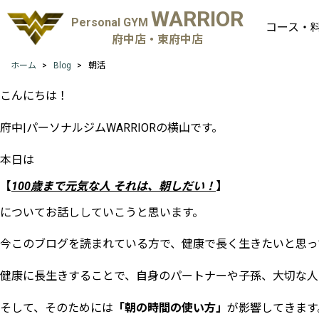
WARRIOR
Personal GYM
コース・
府中店・東府中店
ホーム
Blog
朝活
こんにちは！
府中
|
パーソナルジム
WARRIOR
の横山です。
本日は
【
100
歳まで元気な人
それは、朝しだい！
】
についてお話ししていこうと思います。
今このブログを読まれている方で、健康で長く生きたいと思っ
健康に長生きすることで、自身のパートナーや子孫、大切な人
そして、そのためには
「朝の時間の使い方」
が影響してきます