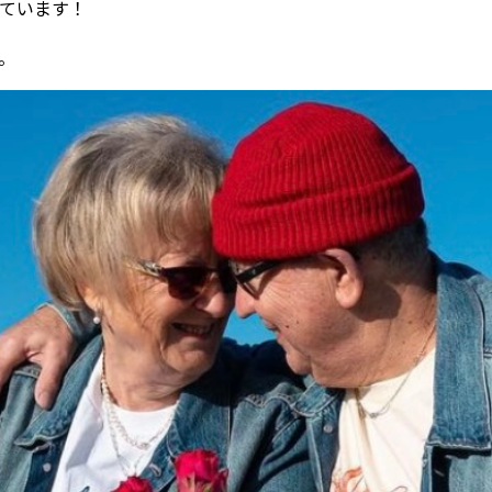
ています！
。