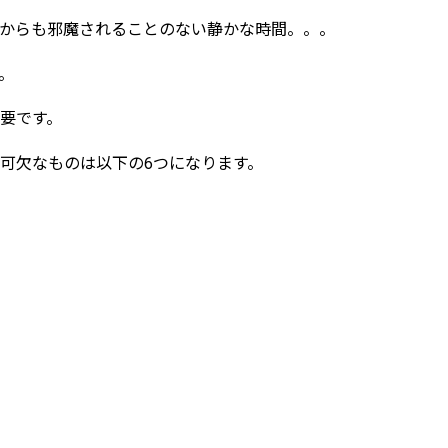
からも邪魔されることのない静かな時間。。。
。
要です。
可欠なものは以下の
6
つになります。