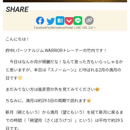
Facebook
Twitter
hatena
Pocket
LINE
URLコピー
こんにちは！
府中
|
パーソナルジム
WARRIOR
トレーナーの竹内です！
今日はなんか月が綺麗だな！なんて思った方もいらっしゃるか
と思いますが、本日は『スノームーン』と呼ばれる
2
月の満月の
日です
まだみてない方は是非窓の外を見てみてください
ちなみに、満月は約
29.5
日の周期で訪れます
新月（朔ともいう）から満月（望ともいう）を経て新月に戻るま
での時間（「朔望月（さくぼうげつ）」という）は平均で約
29.5
日です。