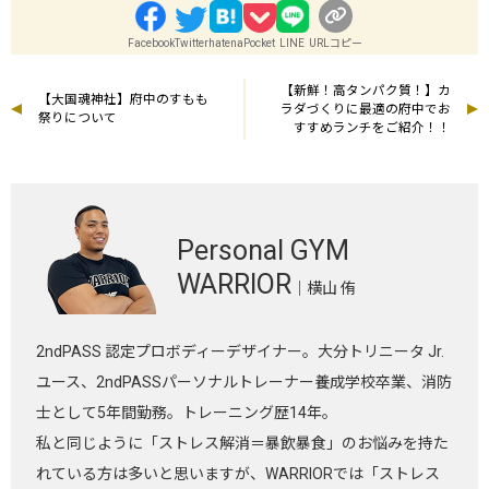
Facebook
Twitter
hatena
Pocket
LINE
URLコピー
【新鮮！高タンパク質！】カ
【大国魂神社】府中のすもも
ラダづくりに最適の府中でお
祭りについて
すすめランチをご紹介！！
Personal GYM
WARRIOR
｜横山 侑
2ndPASS 認定プロボディーデザイナー。大分トリニータ Jr.
ユース、2ndPASSパーソナルトレーナー養成学校卒業、消防
士として5年間勤務。トレーニング歴14年。
私と同じように「ストレス解消＝暴飲暴食」のお悩みを持た
れている方は多いと思いますが、WARRIORでは「ストレス