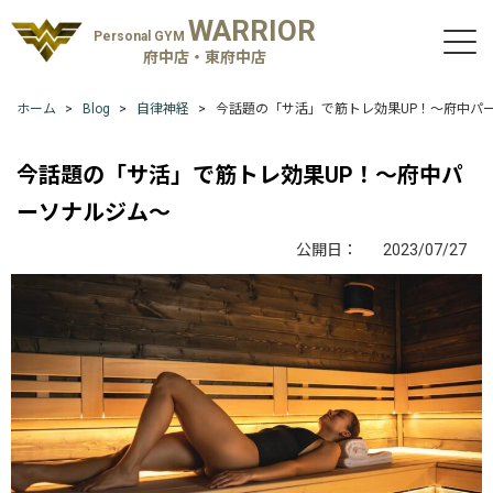
WARRIOR
Personal GYM
府中店・東府中店
ホーム
Blog
自律神経
今話題の「サ活」で筋トレ効果UP！〜府中パ
今話題の「サ活」で筋トレ効果UP！〜府中パ
ーソナルジム〜
公開日：
2023/07/27