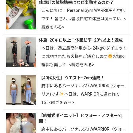
体重計の体脂肪率はなぜ変動するのか？
こんにちは！ Personal Gym WARRIOR府中店
です！ 皆さんは普段自宅で体重は測ってい…<
続きをみる>
体重−20キロ以上！体脂肪率−20%以上！達成
⁡本日は、過去最高体重から-24kgのダイエット
に成功されたお客様をご紹介します
お顔の
輪郭も美しく…<続きをみる>
【40代女性】ウエスト−7cm達成！
府中にあるパーソナルジムWARRIOR (ウォー
リア)です
⁡⁡本日は、WARRIORに通われて
15…<続きをみる>
【結婚式ダイエット】ビフォー・アフター公
開！
府中にあるパーソナルジムWARRIOR（ウォー