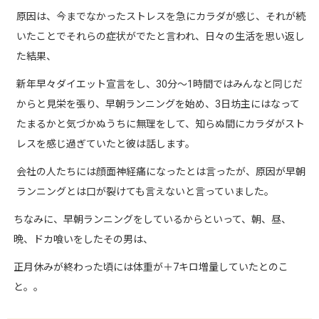
原因は、今までなかったストレスを急にカラダが感じ、それが続
いたことでそれらの症状がでたと言われ、日々の生活を思い返し
た結果、
新年早々ダイエット宣言をし、
30
分〜
1
時間ではみんなと同じだ
からと見栄を張り、早朝ランニングを始め、
3
日坊主にはなって
たまるかと気づかぬうちに無理をして、知らぬ間にカラダがスト
レスを感じ過ぎていたと彼は話します。
会社の人たちには顔面神経痛になったとは言ったが、原因が早朝
ランニングとは口が裂けても言えないと言っていました。
ちなみに、早朝ランニングをしているからといって、朝、昼、
晩、ドカ喰いをしたその男は、
正月休みが終わった頃には体重が＋
7
キロ増量していたとのこ
と。。