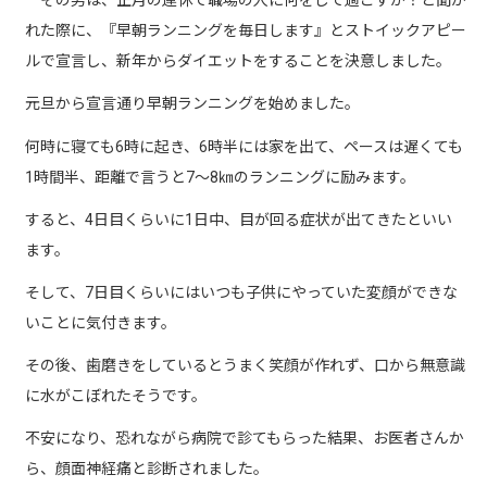
その男は、正月の連休で職場の人に何をして過ごすか？と聞か
れた際に、『早朝ランニングを毎日します』とストイックアピー
ルで宣言し、新年からダイエットをすることを決意しました。
元旦から宣言通り早朝ランニングを始めました。
何時に寝ても
6
時に起き、
6
時半には家を出て、ペースは遅くても
1
時間半、距離で言うと
7
〜
8
㎞のランニングに励みます。
すると、
4
日目くらいに
1
日中、目が回る症状が出てきたといい
ます。
そして、7日目
くらいにはいつも子供にやっていた変顔ができな
いことに気付きます。
その後、歯磨きをしているとうまく笑顔が作れず、口から無意識
に水がこぼれたそうです。
不安になり、恐れながら病院で診てもらった結果、お医者さんか
ら、顔面神経痛と診断されました。