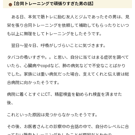
【合同トレーニングで頑張りすぎた男の話】
ある日、本気で筋トレに励む友人とジムであったその男は、見
栄を張り合同トレーニングを依頼して補助してもらったりといつ
も以上に無理をしてトレーニングをしたそうです。
翌日〜翌々日、呼吸がしづらいことに気づきます。
タバコの吸いすぎや。。
と思い、自分に当てはまる症状を調べて
いたら、心臓病や
copd
など、肺の病気などで不安なことばかり
でした。家族には重い病気だった場合、支えてくれと伝え彼は総
合病院に向かったそうです。
病院に着くとすぐに
CT
、精密検査を勧められ検査を済ませた
後、
これといった原因は見つからなかったそうです。
その後、お医者さんとの診察中の会話の中で、自分のレベルに合
ってない筋肉トレーニングをしたことが原因だとわかり、