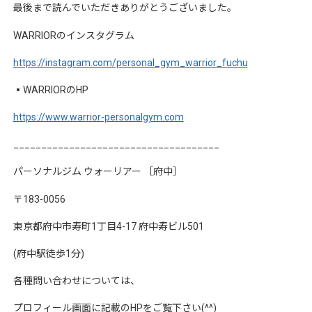
最後まで読んでいただきありがとうございました。
WARRIOR
のインスタグラム
https://instagram.com/personal_gym_warrior_fuchu
▪︎
WARRIOR
の
HP
https://www.warrior-personalgym.com
_____________________________________
パーソナルジム
ウォーリアー
［府中］
〒
183-0056
東京都府中市寿町
1
丁目
4-17
府中寿ビル
501
(
府中駅徒歩
1
分
)
各種問い合わせについては、
プロフィール画面に記載の
HP
をご覧下さい
(^^)