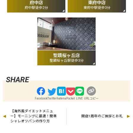
府中店
東府中店
府中駅徒歩2分
東府中駅徒歩3分
聖蹟桜ヶ丘店
聖蹟桜ヶ丘駅徒歩3分
Facebook
Twitter
hatena
Pocket
LINE
URLコピー
【海外風ダイエットメニュ
ー】モーニングに最適！簡単
開店1周年のご挨拶とお礼
シャレオツパンの作り方