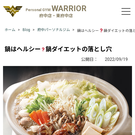
WARRIOR
Personal GYM
府中店・東府中店
ホーム
Blog
府中パーソナルジム
鍋はヘルシー
鍋ダイエットの落
鍋はヘルシー
鍋ダイエットの落とし穴
公開日：
2022/09/19