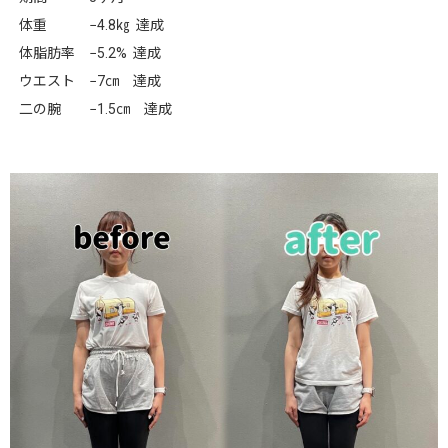
体重 −4.8㎏ 達成
体脂肪率 −5.2% 達成
ウエスト −7㎝ 達成
二の腕 −1.5㎝ 達成