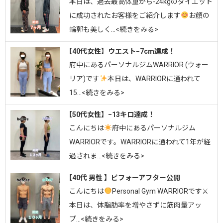
⁡本日は、過去最高体重から-24kgのダイエット
に成功されたお客様をご紹介します
お顔の
輪郭も美しく…<続きをみる>
【40代女性】ウエスト−7cm達成！
府中にあるパーソナルジムWARRIOR (ウォー
リア)です
⁡⁡本日は、WARRIORに通われて
15…<続きをみる>
【50代女性】−13キロ達成！
こんにちは
府中にあるパーソナルジム
WARRIORです。⁡WARRIORに通われて1年が経
過されま…<続きをみる>
【40代 男性 】ビフォーアフター公開
こんにちは
Personal Gym WARRIORです⚔⁡
本日は、体脂肪率を増やさずに筋肉量アッ
プ…<続きをみる>