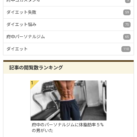
府中ヨガスタジオ
3
ダイエット失敗
59
ダイエット悩み
75
府中パーソナルジム
65
ダイエット
110
記事の閲覧数ランキング
府中のパーソナルジムに体脂肪率５%
の男がいた