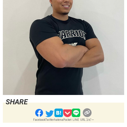
Facebook
Twitter
hatena
Pocket
LINE
URLコピー