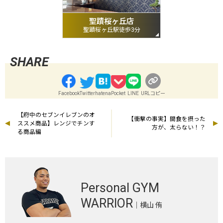
聖蹟桜ヶ丘店
聖蹟桜ヶ丘駅徒歩3分
Facebook
Twitter
hatena
Pocket
LINE
URLコピー
【府中のセブンイレブンのオ
【衝撃の事実】間食を摂った
ススメ商品】レンジでチンす
方が、太らない！？
る商品編
Personal GYM
WARRIOR
｜横山 侑