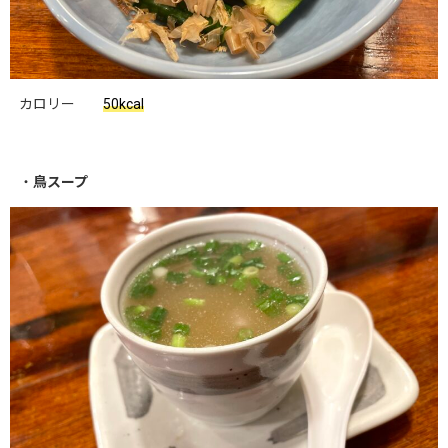
カロリー
50kcal
・
鳥スープ