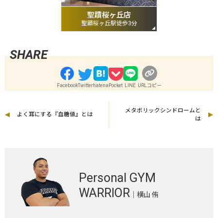
聖蹟桜ヶ丘店
聖蹟桜ヶ丘駅徒歩3分
Facebook
Twitter
hatena
Pocket
LINE
URLコピー
メタボリックシンドロームと
よく耳にする『血糖値』とは
は
Personal GYM
WARRIOR
｜横山 侑