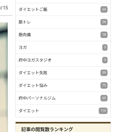
0/15
ダイエットご飯
64
筋トレ
54
筋肉痛
18
ヨガ
3
府中ヨガスタジオ
3
ダイエット失敗
59
ダイエット悩み
75
府中パーソナルジム
65
ダイエット
110
記事の閲覧数ランキング