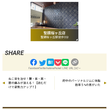
聖蹟桜ヶ丘店
聖蹟桜ヶ丘駅徒歩3分
Facebook
Twitter
hatena
Pocket
LINE
URLコピー
ねこ背を治せ！腰・首・肩・
府中のパーソナルジムに体脂
膝の痛みが消える！【読むだ
肪率５%の男がいた
けで姿勢力アップ↑】