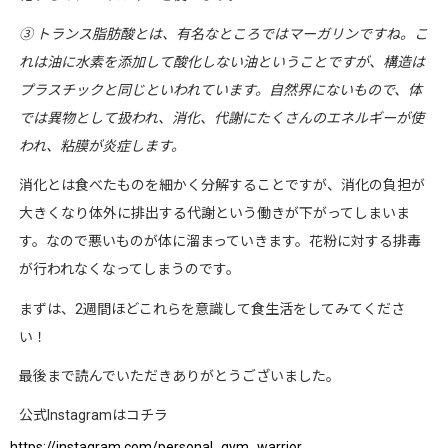
③
トランス脂肪酸とは、有名なところではマーガリンですね。こ
れは油に水素を添加して酸化しない油ということですが、構造は
プラスチックと同じといわれています。自然界にないもので、体
では異物として扱われ、消化、代謝にたくさんのエネルギーが使
われ、粘膜が炎症します。
消化とは食べたものを細かく分解することですが、消化の負担が
大きくなり体外に排出する代謝という働きが下がってしまいま
す。なので悪いものが体に溜まっていきます。花粉に対する排毒
が行われなくなってしまうのです。
まずは、
2
週間ほどこれらを意識して食生活をしてみてくださ
い！
最後まで読んでいただきありがとうございました。
公式
Instagram
はコチラ
https://instagram.com/personal_gym_warrior