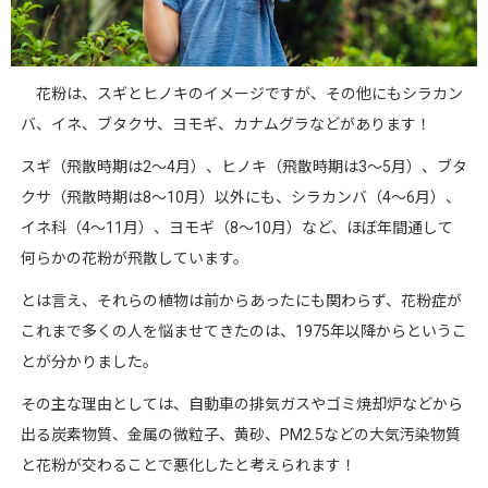
花粉は、スギとヒノキのイメージですが、その他にもシラカン
バ、イネ、ブタクサ、ヨモギ、カナムグラなどがあります！
スギ（飛散時期は
2
～
4
月）、ヒノキ（飛散時期は
3
～
5
月）、ブタ
クサ（飛散時期は
8
～
10
月）以外にも、シラカンバ（
4
～
6
月）、
イネ科（
4
～
11
月）、ヨモギ（
8
～
10
月）など、ほぼ年間通して
何らかの花粉が飛散しています。
とは言え、それらの植物は前からあったにも関わらず、花粉症が
これまで多くの人を悩ませてきたのは、
1975
年以降からというこ
とが分かりました。
その主な理由としては、自動車の排気ガスやゴミ焼却炉などから
出る炭素物質、金属の微粒子、黄砂、
PM2.5
などの大気汚染物質
と花粉が交わることで悪化したと考えられます！