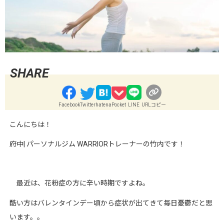
Facebook
Twitter
hatena
Pocket
LINE
URLコピー
こんにちは！
府中
|
パーソナルジム
WARRIOR
トレーナーの竹内です！
最近は、花粉症の方に辛い時期ですよね。
酷い方はバレンタインデー頃から症状が出てきて毎日憂鬱だと思
います。。