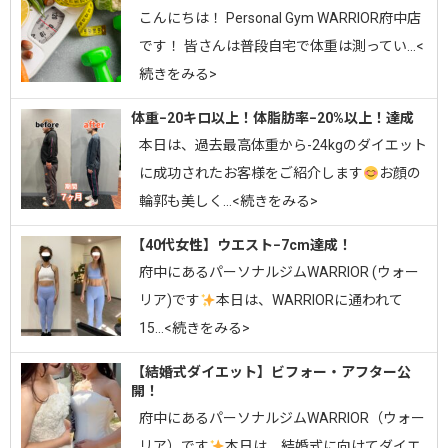
こんにちは！ Personal Gym WARRIOR府中店
です！ 皆さんは普段自宅で体重は測ってい…<
続きをみる>
体重−20キロ以上！体脂肪率−20%以上！達成
⁡本日は、過去最高体重から-24kgのダイエット
に成功されたお客様をご紹介します
お顔の
輪郭も美しく…<続きをみる>
【40代女性】ウエスト−7cm達成！
府中にあるパーソナルジムWARRIOR (ウォー
リア)です
⁡⁡本日は、WARRIORに通われて
15…<続きをみる>
【結婚式ダイエット】ビフォー・アフター公
開！
府中にあるパーソナルジムWARRIOR（ウォー
リア）です
⁡本日は、結婚式に向けてダイエ