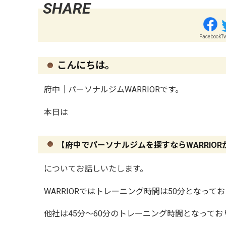
Facebook
Tw
こんにちは。
府中｜パーソナルジムWARRIOR
です
。
本日は
【府中でパーソナルジムを探すなら
WARRIOR
についてお話しいたします。
WARRIOR
ではトレーニング時間は
50
分となってお
他社は
45
分〜
60
分のトレーニング時間となってお