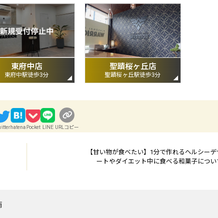
東府中店
聖蹟桜ヶ丘店
東府中駅徒歩3分
聖蹟桜ヶ丘駅徒歩3分
itter
hatena
Pocket
LINE
URLコピー
【甘い物が食べたい】1分で作れるヘルシーデ
ートやダイエット中に食べる和菓子につい
侑