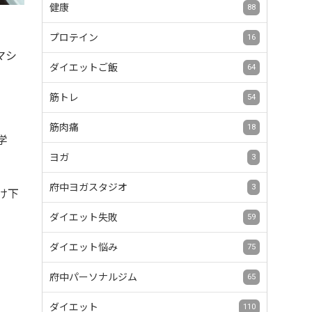
健康
88
プロテイン
16
マシ
ダイエットご飯
64
筋トレ
54
筋肉痛
18
学
ヨガ
3
府中ヨガスタジオ
3
け下
ダイエット失敗
59
ダイエット悩み
75
府中パーソナルジム
65
ダイエット
110