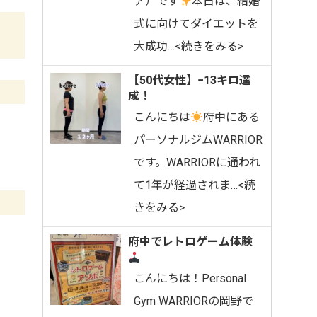
ア）です
⁡本日は、結婚
式に向けてダイエットを
大成功…<続きをみる>
【50代女性】−13キロ達
成！
こんにちは
府中にある
パーソナルジムWARRIOR
です。⁡WARRIORに通われ
て1年が経過されま…<続
きをみる>
府中でレトロゲーム体験
こんにちは！Personal
Gym WARRIORの岡野で