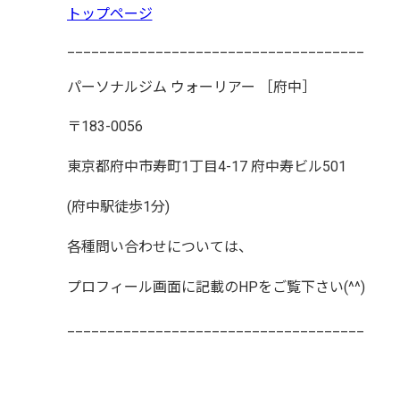
トップページ
_____________________________________
パーソナルジム
ウォーリアー
［府中］
〒
183-0056
東京都府中市寿町
1
丁目
4-17
府中寿ビル
501
(
府中駅徒歩
1
分
)
各種問い合わせについては、
プロフィール画面に記載の
HP
をご覧下さい
(^^)
_____________________________________