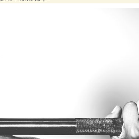
itter
hatena
Pocket
LINE
URLコピー