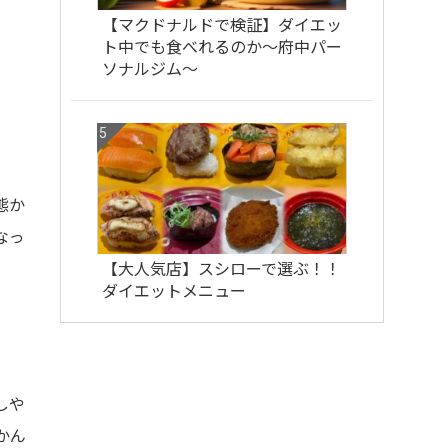
【マクドナルドで検証】ダイエッ
ト中でも食べれるのか〜府中パー
ソナルジム〜
態か
なっ
【大人気店】スシローで選ぶ！！
ダイエットメニュー
しや
かん