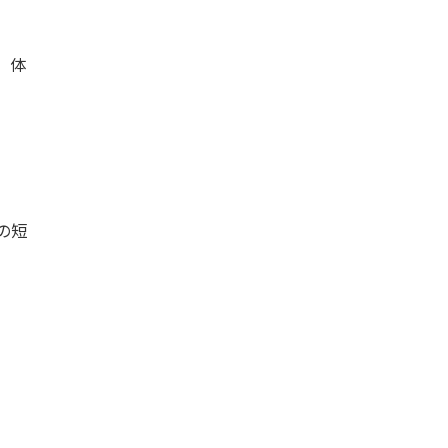
、体
の短