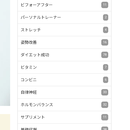
ビフォーアフター
11
パーソナルトレーナー
2
ストレッチ
4
姿勢改善
16
ダイエット成功
78
ビタミン
7
コンビニ
6
自律神経
33
ホルモンバランス
32
サプリメント
11
基礎代謝
38