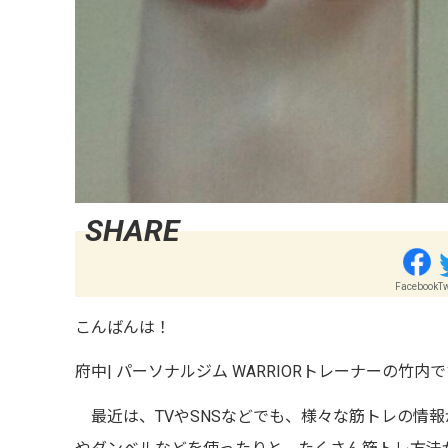
Facebook
Tw
こんばんは！
府中
|
パーソナルジム
WARRIOR
トレーナーの竹内で
最近は、
TV
や
SNS
などでも、様々な筋トレの情報