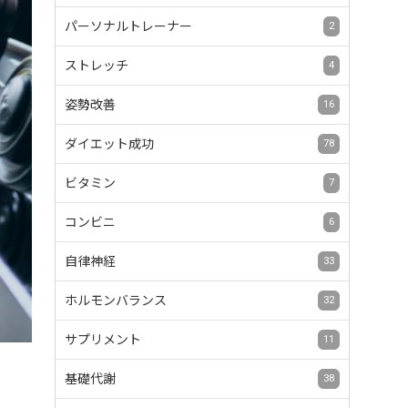
パーソナルトレーナー
2
ストレッチ
4
姿勢改善
16
ダイエット成功
78
ビタミン
7
コンビニ
6
自律神経
33
ホルモンバランス
32
サプリメント
11
基礎代謝
38