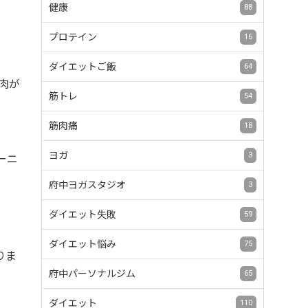
健康
88
プロテイン
16
ダイエットご飯
64
肉が
筋トレ
54
筋肉痛
18
ヨガ
3
ーニ
府中ヨガスタジオ
3
ダイエット失敗
59
ダイエット悩み
75
りま
府中パーソナルジム
65
ダイエット
110