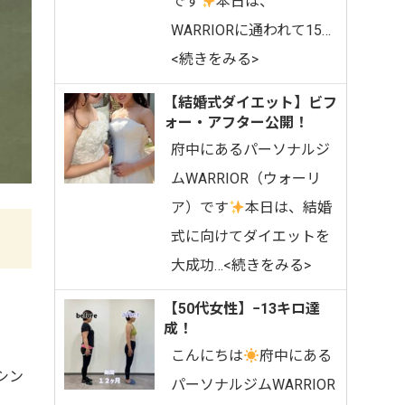
です
⁡⁡本日は、
WARRIORに通われて15…
<続きをみる>
【結婚式ダイエット】ビフ
ォー・アフター公開！
府中にあるパーソナルジ
ムWARRIOR（ウォーリ
ア）です
⁡本日は、結婚
式に向けてダイエットを
大成功…<続きをみる>
【50代女性】−13キロ達
成！
こんにちは
府中にある
シン
パーソナルジムWARRIOR