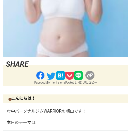
Facebook
Twitter
hatena
Pocket
LINE
URLコピー
こんにちは！
府中パーソナルジム
WARRIOR
の横山です！
本日のテーマは