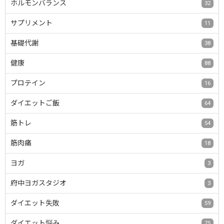
ホルモンバランス
32
サプリメント
11
基礎代謝
38
健康
88
プロテイン
16
ダイエットご飯
64
筋トレ
54
筋肉痛
18
ヨガ
3
府中ヨガスタジオ
3
ダイエット失敗
59
ダイエット悩み
75