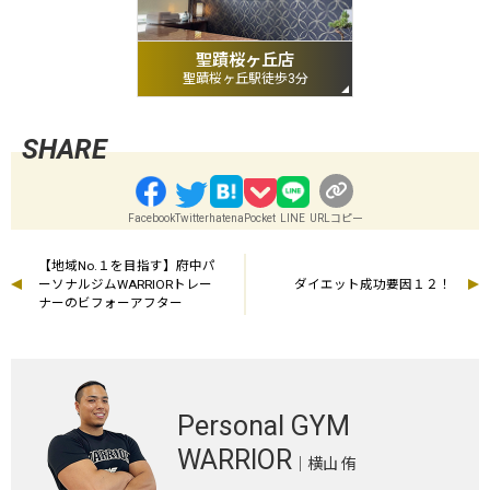
聖蹟桜ヶ丘店
聖蹟桜ヶ丘駅徒歩3分
Facebook
Twitter
hatena
Pocket
LINE
URLコピー
【地域No.１を目指す】府中パ
ーソナルジムWARRIORトレー
ダイエット成功要因１２！
ナーのビフォーアフター
Personal GYM
WARRIOR
｜横山 侑