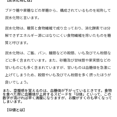
【炭水化物とは】
ブドウ糖や果糖などの単糖から、構成されているものを総称して
炭水化物と言います。
炭水化物は、糖質と食物繊維で成り立っており、消化酵素では分
解できずエネルギー源にはなりにくい食物繊維を除いたものを糖
質と呼びます。
炭水化物は、ご飯、パン、麺類などの穀類、いも及びでん粉類な
どに多く含まれています。また、砂糖及び甘味類や果実類などの
甘いものにも多く含まれていますが、甘いものは血糖値を急激に
上げてしまうため、穀類やいも及びでん粉類を多く摂ったほうが
良いでしょう。
また、空腹感を覚えるのは、血糖値が下がっているときです。食物
を食べた際に血糖値が上昇するスピードを「GI値」といって、この
数字が高ければ早く満腹になりますが、お腹がすくのも早くなって
しまいます。
【
GI
値とは】