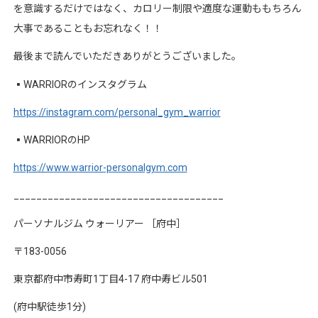
を意識するだけではなく、カロリー制限や適度な運動ももちろん
大事であることもお忘れなく！！
最後まで読んでいただきありがとうございました。
▪︎
WARRIOR
のインスタグラム
https://instagram.com/personal_gym_warrior
▪︎
WARRIOR
の
HP
https://www.warrior-personalgym.com
_____________________________________
パーソナルジム
ウォーリアー
［府中］
〒
183-0056
東京都府中市寿町
1
丁目
4-17
府中寿ビル
501
(
府中駅徒歩
1
分
)