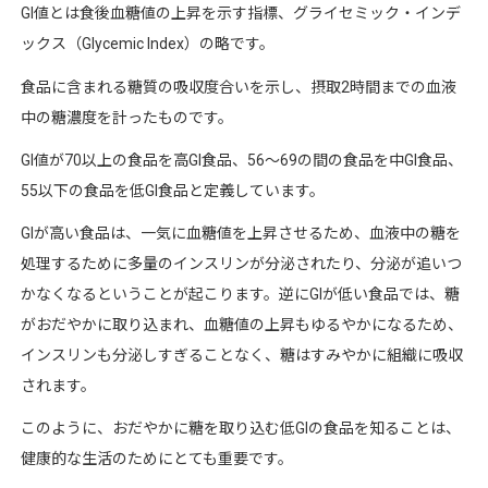
GI
値とは食後血糖値の上昇を示す指標、グライセミック・インデ
ックス（
Glycemic Index
）の略です。
食品に含まれる糖質の吸収度合いを示し、摂取
2
時間までの血液
中の糖濃度を計ったものです。
GI
値が
70
以上の食品を高
GI
食品、
56
～
69
の間の食品を中
GI
食品、
55
以下の食品を低
GI
食品と定義しています。
GI
が高い食品は、一気に血糖値を上昇させるため、血液中の糖を
処理するために多量のインスリンが分泌されたり、分泌が追いつ
かなくなるということが起こります。逆に
GI
が低い食品では、糖
がおだやかに取り込まれ、血糖値の上昇もゆるやかになるため、
インスリンも分泌しすぎることなく、糖はすみやかに組織に吸収
されます。
このように、おだやかに糖を取り込む低
GI
の食品を知ることは、
健康的な生活のためにとても重要です。