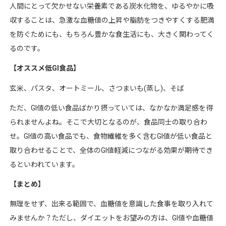
人間にとって欠かせない栄養素である炭水化物を、ゆるやかに吸
収することは、急激な血糖値の上昇や脂肪をつきやすくする肥満
を防ぐためにも、もちろん豊かな食生活にも、大きく関わってく
るのです。
【オススメ低
GI
食品】
玄米、パスタ、オートミール、さつまいも
(
蒸し
)
、そば
ただ、
GI
値の低い食品ばかり摂っていては、なかなか満足感を得
られませんよね。そこで大切となるのが、食品同士の取り合わ
せ。
GI
値の高い食品でも、食物繊維を多く含む
GI
値が低い食品と
取り合わせることで、全体の
GI
値軽減につながる効果が期待でき
るといわれています。
【まとめ】
無理をせず、出来る範囲で、血糖値を意識した食事を取り入れて
みませんか？ただし、ダイエットをお望みの方は、
GI
値や血糖値