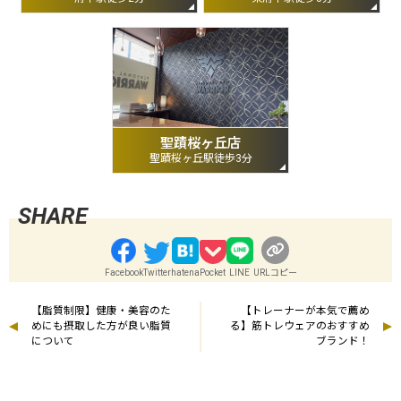
聖蹟桜ヶ丘店
聖蹟桜ヶ丘駅徒歩3分
Facebook
Twitter
hatena
Pocket
LINE
URLコピー
【脂質制限】健康・美容のた
【トレーナーが本気で薦め
めにも摂取した方が良い脂質
る】筋トレウェアのおすすめ
について
ブランド！